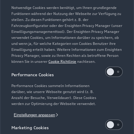
Geschlossen
,
öffnet am
Montag 07:45
Notwendige Cookies werden benötigt, um Ihnen grundlegende
Funktionen während der Nutzung der Webseite zur Verfügung zu
stellen. Zu diesen Funktionen gehört z. B. der
Fahrzeugkonfigurator oder der Ensighten Privacy Manager (unser
Einwilligungsmanagementtool). Der Ensighten Privacy Manager
Zurück nach oben
verwendet Cookies, um Informationen darüber zu speichern, ob
und wenn ja, für welche Kategorien von Cookies Benutzer ihre
Einwilligung erteilt haben. Weitere Informationen zum Ensighten
Modelle
Privacy Manager, sowie zu Ihren Rechten als betroffene Person
können Sie in unserer
Cookie Richtlinie
nachlesen.
Kaufen & leasen
Alle Modelle
Performance Cookies
Modelle vergleichen
Service & Zubehör
Performance Cookies sammeln Informationen
Neuwagensuche
darüber, wie unsere Webseite genutzt wird (z. B.
Elektromodelle
Anzahl der Besuche, Verweildauer). Diese Cookies
Gebrauchtwagensuche
Support
werden zur Optimierung der Webseite verwendet.
Saisonale Angebote
Plug-in-Hybride
Gebrauchtwagen
Einstellungen anpassen
Audi Services
Über Audi
Kundenservice
Finanzierung
Marketing Cookies
Garantie
Händlersuche