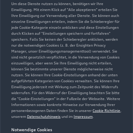
Um diese Dienste nutzen zu können, benötigen wir Ihre
Schönauer Straße 22
Einwilligung. Mit einem Klick auf "Alle akzeptieren" erteilen Sie
79674 Todtnau
Ihre Einwilligung zur Verwendung aller Dienste. Sie können auch
einzelne Einwilligungen erteilen, indem Sie die Schieberegler für
jede Cookie-Kategorie einzeln anklicken und diese Einstellungen
07671 99950
durch Klicken auf "Einstellungen speichern und fortfahren"
speichern. Falls Sie keinen der Schieberegler anklicken, werden
info@teichmann.biz
nur die notwendigen Cookies (z. B. der Ensighten Privacy
Manager, unser Einwilligungsmanagementtool) verwendet. Sie
sind nicht gesetzlich verpflichtet, in die Verwendung von Cookies
Kontaktdaten herunterladen
einzuwilligen, aber wenn Sie Ihre Einwilligung nicht erteilen,
können Sie bestimmte unserer Dienste möglicherweise nicht
nutzen. Sie können Ihre Cookie-Einstellungen anhand der unten
aufgeführten Kategorien von Cookies verwalten. Sie können Ihre
Öffnungszeiten
Einwilligung jederzeit mit Wirkung zum Zeitpunkt des Widerrufs
widerrufen. Für den Widerruf der Einwilligung beachten Sie bitte
die "Cookie-Einstellungen" in der Fußzeile der Webseite. Weitere
Informationen sowie konkrete Hinweise zur Verwendung Ihrer
Service
personenbezogenen Daten finden Sie in unserer
Cookie Richtlinie
,
Geschlossen
,
öffnet am
Montag 07:30
unserem
Datenschutzhinweis
und im
Impressum
.
Notwendige Cookies
Teile- & Zubehörverkauf